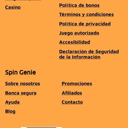
Política de bonos
Casino
Términos y condiciones
Política de privacidad
Juego autorizado
Accesibilidad
Declaración de Seguridad
de la Información
Spin Genie
Sobre nosotros
Promociones
Banca segura
Afiliados
Ayuda
Contacto
Blog