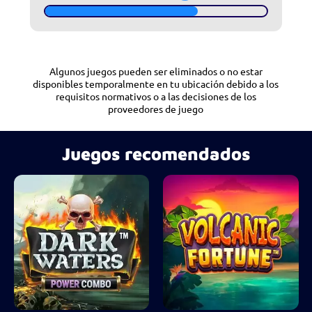
Algunos juegos pueden ser eliminados o no estar
disponibles temporalmente en tu ubicación debido a los
requisitos normativos o a las decisiones de los
proveedores de juego
Juegos recomendados