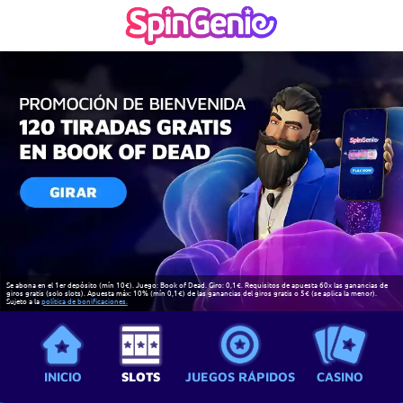
Se abona en el 1er depósito (mín 10€). Juego: Book of Dead. Giro: 0,1€. Requisitos de apuesta 60x las ganancias de
giros gratis (solo slots). Apuesta máx: 10% (mín 0,1€) de las ganancias del giros gratis o 5€ (se aplica la menor).
Sujeto a la
política de bonificaciones.
INICIO
SLOTS
JUEGOS RÁPIDOS
CASINO