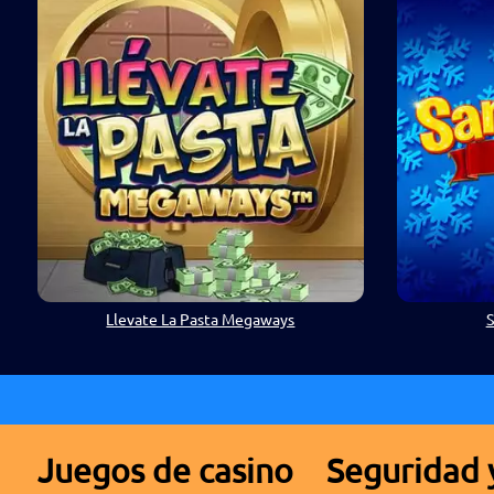
Llevate La Pasta Megaways
S
Juegos de casino
Seguridad 