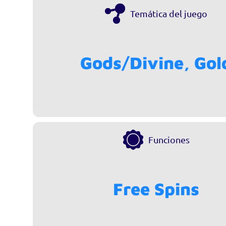
Temática del juego
Gods/Divine, Gol
Funciones
Free Spins