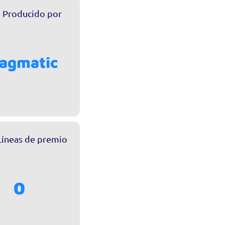
Producido por
agmatic
Líneas de premio
0