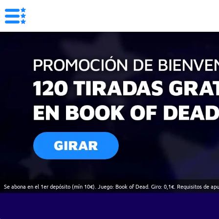
Se abona en el 1er depósito (mín 10€). Juego: Book of Dead. Giro: 0,1€. Requisitos de apue