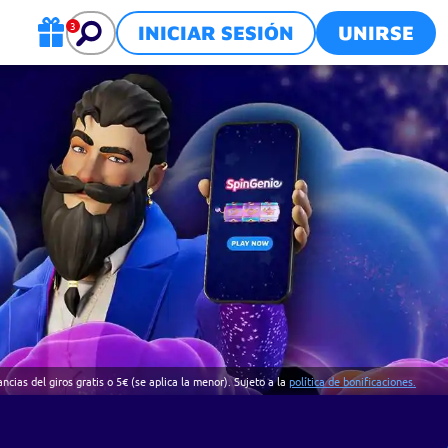
INICIAR SESIÓN
UNIRSE
cias del giros gratis o 5€ (se aplica la menor). Sujeto a la
política de bonificaciones.