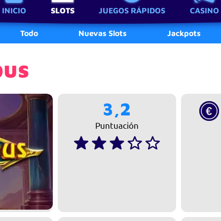
INICIO
SLOTS
JUEGOS RÁPIDOS
CASINO
Todo
Nuevas Slots
Jackpots
pus
3,2
Puntuación