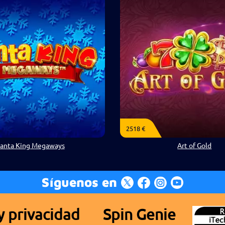
2518 €
anta King Megaways
Art of Gold
Síguenos en
y privacidad
Spin Genie