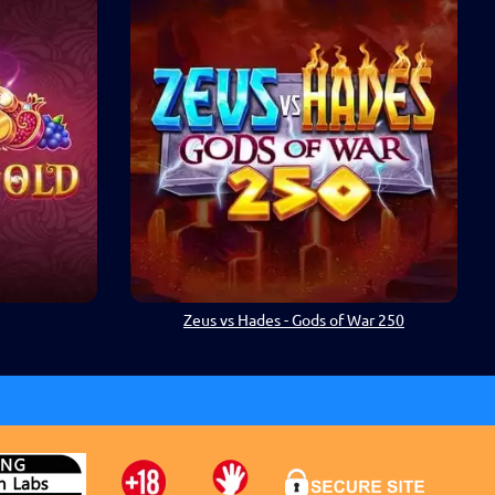
Zeus vs Hades - Gods of War 250