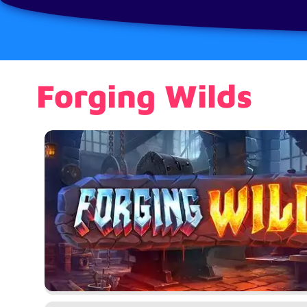
Forging Wilds