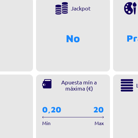
Jackpot
No
Pr
Apuesta mín a
máxima (€)
0,20
20
Min
Max