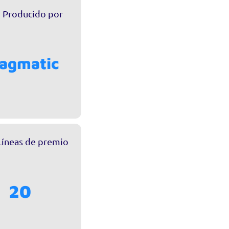
Producido por
agmatic
Líneas de premio
20