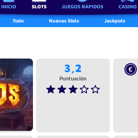
INICIO
SLOTS
JUEGOS RÁPIDOS
CASINO
Todo
Nuevas Slots
Jackpots
3,2
Puntuación