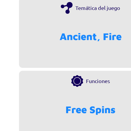
Temática del juego
Ancient, Fire
Funciones
Free Spins