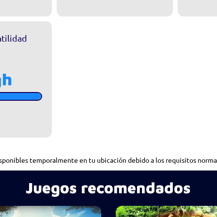
tilidad
gh
sponibles temporalmente en tu ubicación debido a los requisitos normat
Juegos recomendados