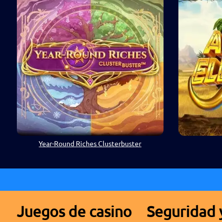
Year-Round Riches Clusterbuster
Juegos de casino
Seguridad 