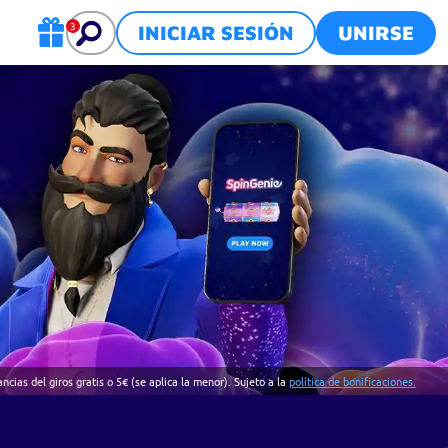
INICIAR SESIÓN
UNIRSE
cias del giros gratis o 5€ (se aplica la menor). Sujeto a la
política de bonificaciones.