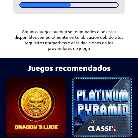
Algunos juegos pueden ser eliminados o no estar
disponibles temporalmente en tu ubicación debido a los
requisitos normativos o a las decisiones de los
proveedores de juego
Juegos recomendados