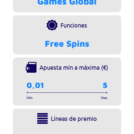
Games Global
Funciones
Free Spins
Apuesta mín a máxima (€)
0,01
5
Min
Max
Líneas de premio