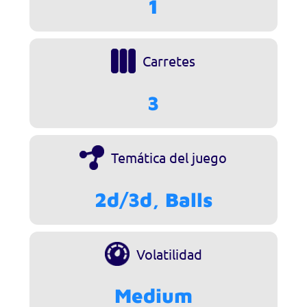
1
Carretes
3
Temática del juego
2d/3d, Balls
Volatilidad
Medium