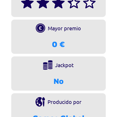
Mayor premio
0 €
Jackpot
No
Producido por