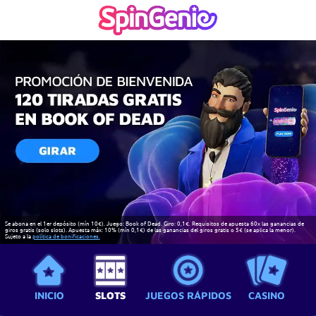
Se abona en el 1er depósito (mín 10€). Juego: Book of Dead. Giro: 0,1€. Requisitos de apuesta 60x las ganancias de
giros gratis (solo slots). Apuesta máx: 10% (mín 0,1€) de las ganancias del giros gratis o 5€ (se aplica la menor).
Sujeto a la
política de bonificaciones.
INICIO
SLOTS
JUEGOS RÁPIDOS
CASINO