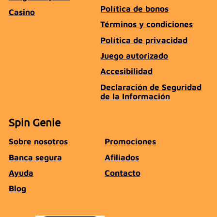
Política de bonos
Casino
Términos y condiciones
Política de privacidad
Juego autorizado
Accesibilidad
Declaración de Seguridad
de la Información
Spin Genie
Sobre nosotros
Promociones
Banca segura
Afiliados
Ayuda
Contacto
Blog