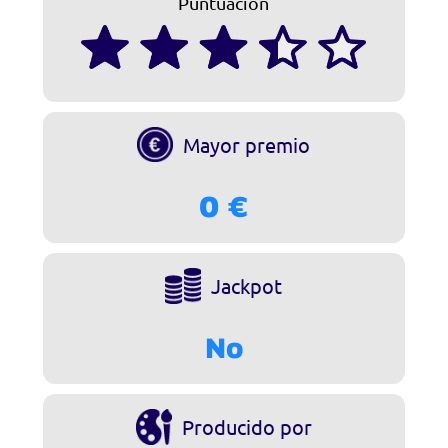
Puntuación
Mayor premio
0 €
Jackpot
No
Producido por