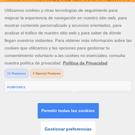
V: 2.16.1 All rights reserved. January 2025
JUGAR