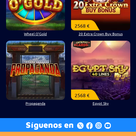
2568 €
Wheel O'Gold
20 Extra Crown Buy Bonus
2568 €
Propaganda
Egypt Sky
Síguenos en