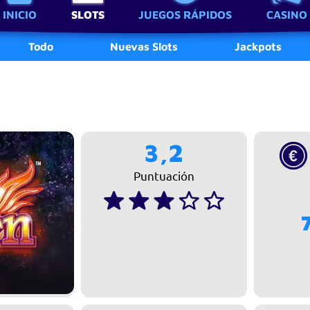
INICIO
SLOTS
JUEGOS RÁPIDOS
CASINO
Todo
Nuevas Slots
Jackpots
3,2
Puntuación