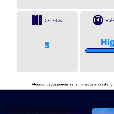
Carretes
Vola
Hi
5
Algunos juegos pueden ser eliminados o no estar di