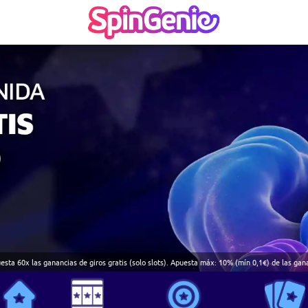
sta 60x las ganancias de giros gratis (solo slots). Apuesta máx: 10% (mín 0,1€) de las ganan