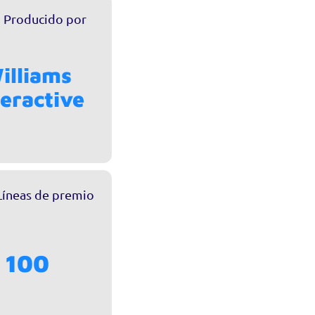
Producido por
illiams
teractive
Líneas de premio
100