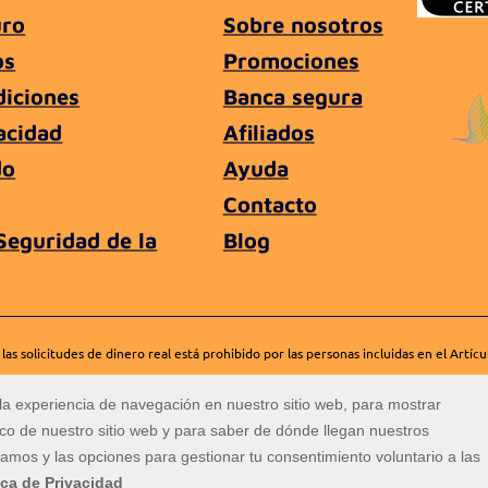
uro
Sobre nosotros
os
Promociones
diciones
Banca segura
vacidad
Afiliados
do
Ayuda
Contacto
Seguridad de la
Blog