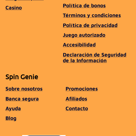
Política de bonos
Casino
Términos y condiciones
Política de privacidad
Juego autorizado
Accesibilidad
Declaración de Seguridad
de la Información
Spin Genie
Sobre nosotros
Promociones
Banca segura
Afiliados
Ayuda
Contacto
Blog