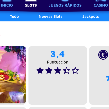
INICIO
SLOTS
JUEGOS RÁPIDOS
CASINO
Todo
Nuevas Slots
Jackpots
e
3,4
Puntuación