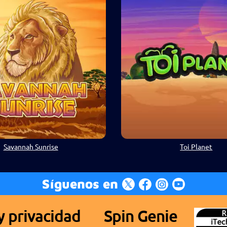
Savannah Sunrise
Toi Planet
Síguenos en
y privacidad
Spin Genie