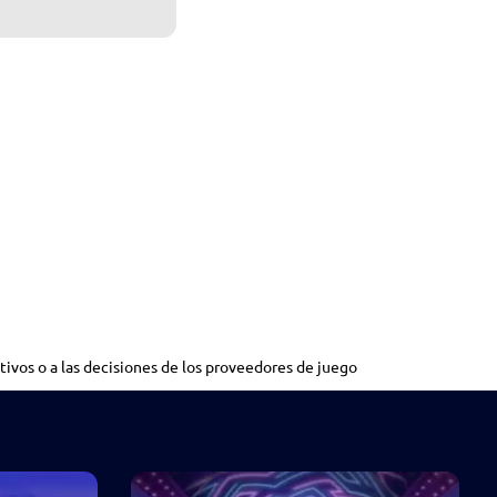
ivos o a las decisiones de los proveedores de juego