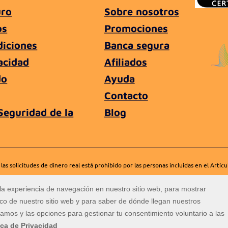
uro
Sobre nosotros
os
Promociones
diciones
Banca segura
vacidad
Afiliados
do
Ayuda
Contacto
Seguridad de la
Blog