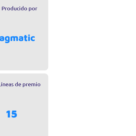
Producido por
agmatic
Líneas de premio
15