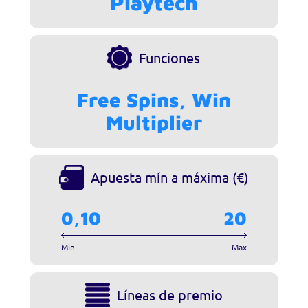
Playtech
Funciones
Free Spins, Win
Multiplier
Apuesta mín a máxima (€)
0,10
20
Min
Max
Líneas de premio