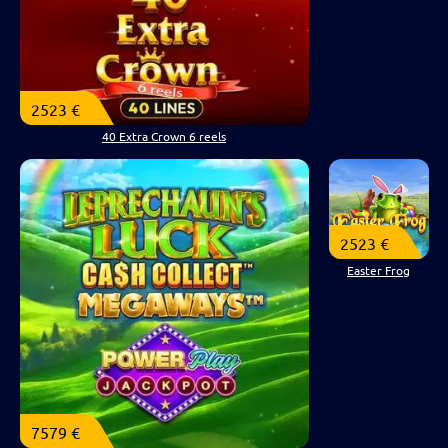
2523 €
40 Extra Crown 6 reels
2523 €
Easter Frog
7579 €