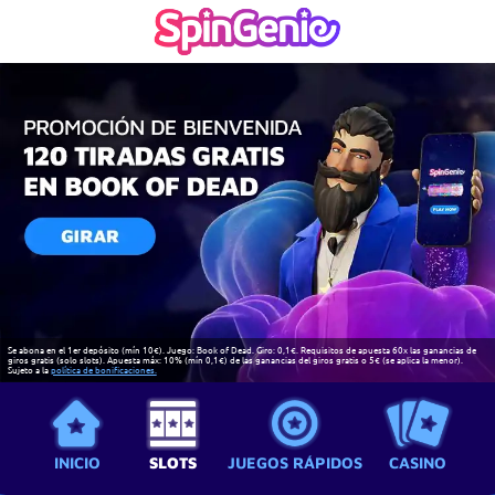
Se abona en el 1er depósito (mín 10€). Juego: Book of Dead. Giro: 0,1€. Requisitos de apuesta 60x las ganancias de
giros gratis (solo slots). Apuesta máx: 10% (mín 0,1€) de las ganancias del giros gratis o 5€ (se aplica la menor).
Sujeto a la
política de bonificaciones.
INICIO
SLOTS
JUEGOS RÁPIDOS
CASINO