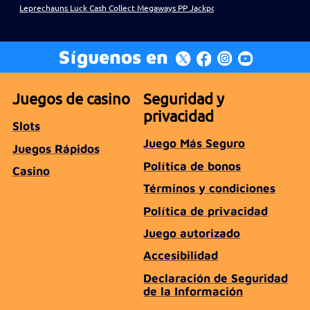
Leprechauns Luck Cash Collect Megaways PP Jackpot
Síguenos en
Juegos de casino
Seguridad y
privacidad
Slots
Juego Más Seguro
Juegos Rápidos
Política de bonos
Casino
Términos y condiciones
Política de privacidad
Juego autorizado
Accesibilidad
Declaración de Seguridad
de la Información