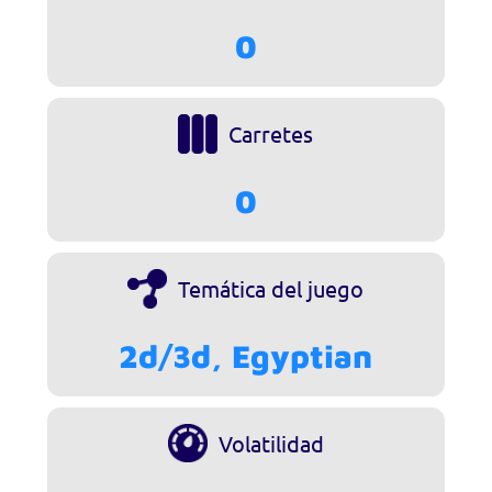
0
Carretes
0
Temática del juego
2d/3d, Egyptian
Volatilidad