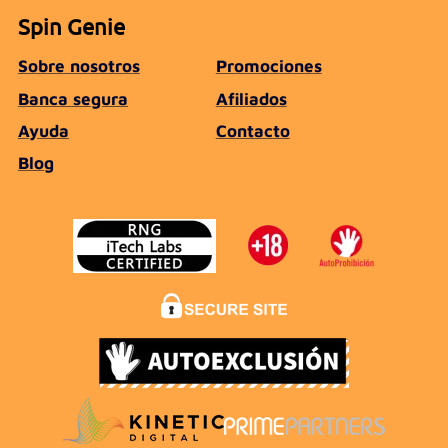
Spin Genie
Sobre nosotros
Promociones
Banca segura
Afiliados
Ayuda
Contacto
Blog