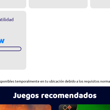
tilidad
w
sponibles temporalmente en tu ubicación debido a los requisitos normat
Juegos recomendados