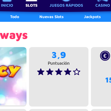
INICIO
SLOTS
JUEGOS RÁPIDOS
CASINO
Todo
Nuevas Slots
Jackpots
aways
3,9
Puntuación
1