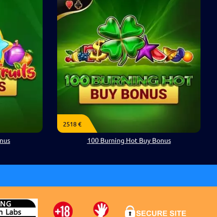
2518 €
onus
100 Burning Hot Buy Bonus