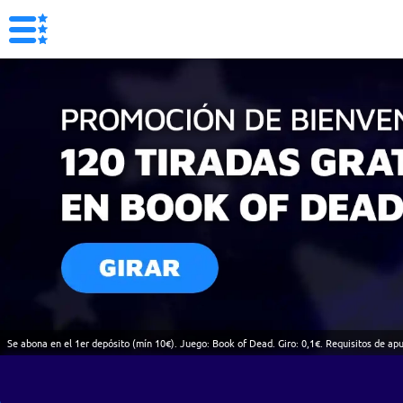
Se abona en el 1er depósito (mín 10€). Juego: Book of Dead. Giro: 0,1€. Requisitos de apue