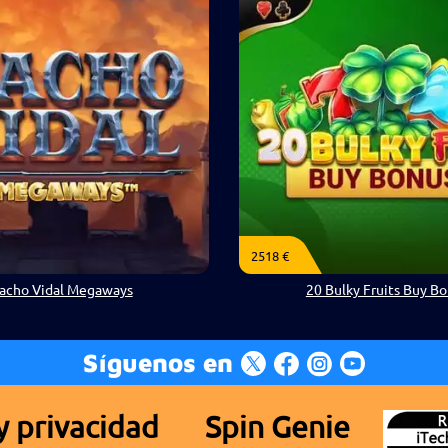
2518 €
acho Vidal Megaways
20 Bulky Fruits Buy B
Síguenos en
y privacidad
Spin Genie