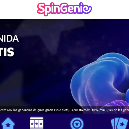
sta 60x las ganancias de giros gratis (solo slots). Apuesta máx: 10% (mín 0,1€) de las ganan