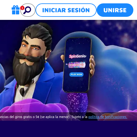
INICIAR SESIÓN
UNIRSE
cias del giros gratis o 5€ (se aplica la menor). Sujeto a la
política de bonificaciones.