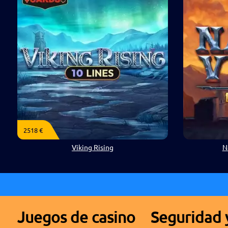
2518 €
Viking Rising
N
Juegos de casino
Seguridad 