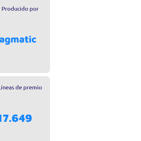
Producido por
agmatic
Líneas de premio
17.649