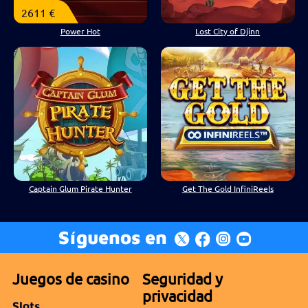
2611 €
Power Hot
Lost City of Djinn
Captain Glum Pirate Hunter
Get The Gold InfiniReels
Síguenos en
Juegos de casino
Seguridad y
privacidad
Slots