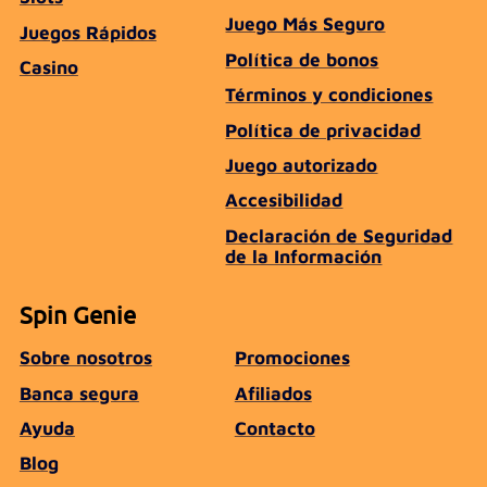
Juego Más Seguro
Juegos Rápidos
Política de bonos
Casino
Términos y condiciones
Política de privacidad
Juego autorizado
Accesibilidad
Declaración de Seguridad
de la Información
Spin Genie
Sobre nosotros
Promociones
Banca segura
Afiliados
Ayuda
Contacto
Blog