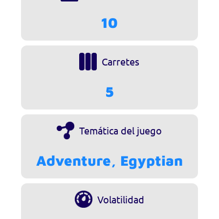
10
Carretes
5
Temática del juego
Adventure, Egyptian
Volatilidad