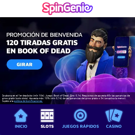
Se abona en el 1er depósito (mín 10€). Juego: Book of Dead. Giro: 0,1€. Requisitos de apuesta 60x las ganancias de
giros gratis (solo slots). Apuesta máx: 10% (mín 0,1€) de las ganancias del giros gratis o 5€ (se aplica la menor).
Sujeto a la
política de bonificaciones.
INICIO
SLOTS
JUEGOS RÁPIDOS
CASINO