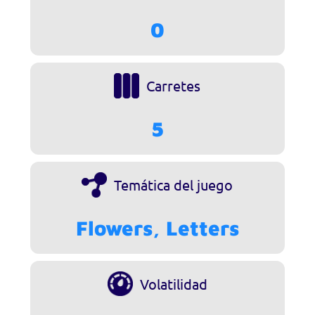
0
Carretes
5
Temática del juego
Flowers, Letters
Volatilidad