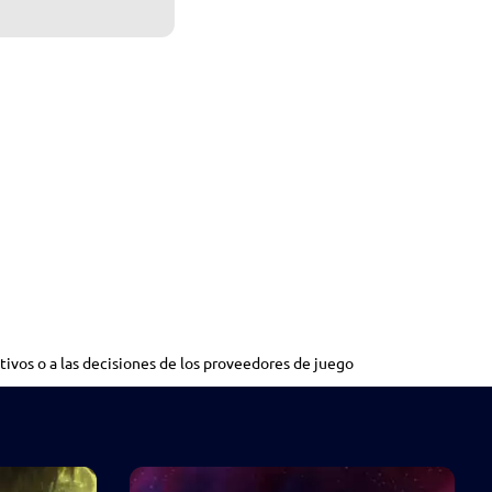
ivos o a las decisiones de los proveedores de juego