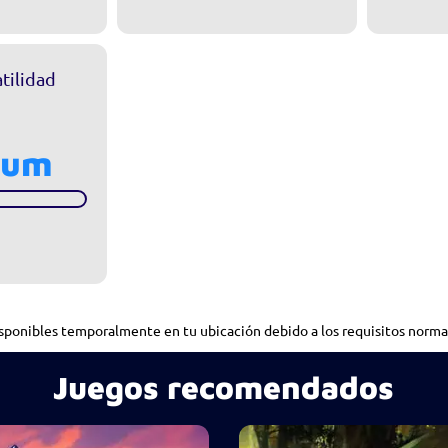
tilidad
ium
sponibles temporalmente en tu ubicación debido a los requisitos normat
Juegos recomendados