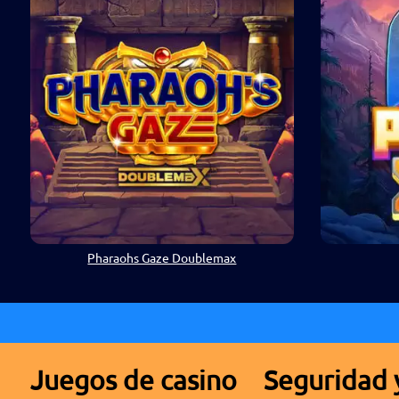
Pharaohs Gaze Doublemax
Juegos de casino
Seguridad 