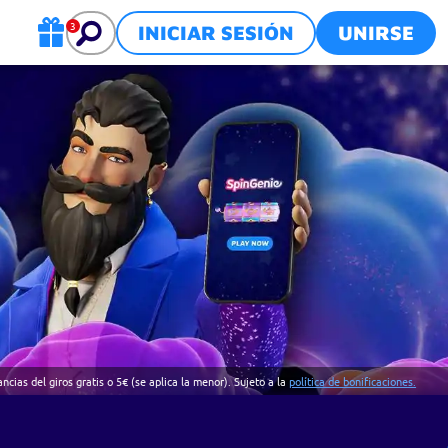
INICIAR SESIÓN
UNIRSE
cias del giros gratis o 5€ (se aplica la menor). Sujeto a la
política de bonificaciones.