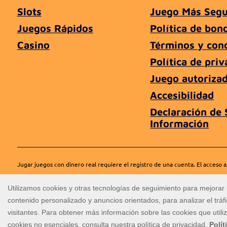
Slots
Juego Más Seg
Juegos Rápidos
Política de bon
Casino
Términos y con
Política de pri
Juego autoriza
Accesibilidad
Declaración de 
Información