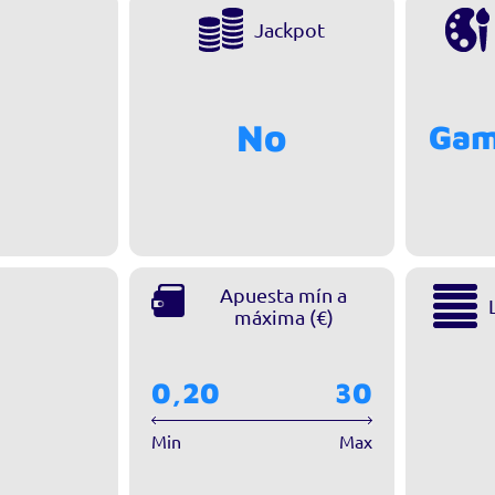
Jackpot
No
Gam
Apuesta mín a
máxima (€)
0,20
30
Min
Max