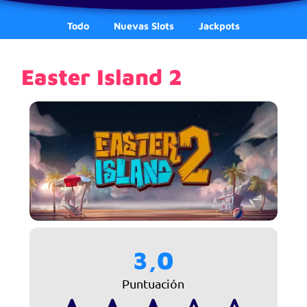
Todo
Nuevas Slots
Jackpots
Easter Island 2
3,0
Puntuación