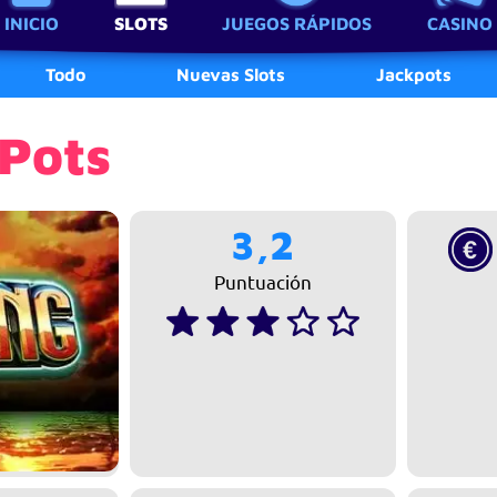
INICIO
SLOTS
JUEGOS RÁPIDOS
CASINO
Todo
Nuevas Slots
Jackpots
 Pots
3,2
Puntuación