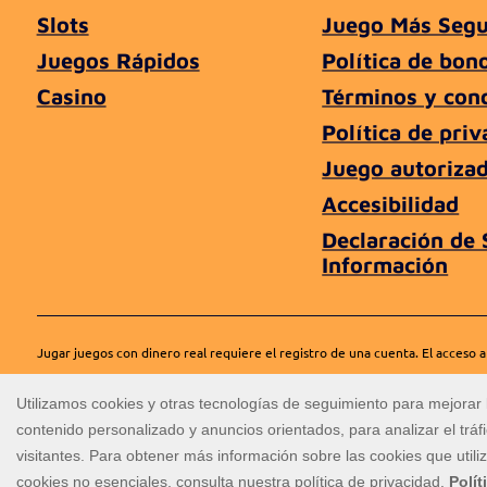
Slots
Juego Más Seg
Juegos Rápidos
Política de bon
Casino
Términos y con
Política de pri
Juego autoriza
Accesibilidad
Declaración de 
Información