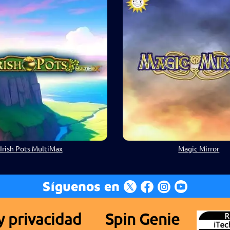
Irish Pots MultiMax
Magic Mirror
Síguenos en
y privacidad
Spin Genie