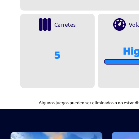
Carretes
Vola
Hi
5
Algunos juegos pueden ser eliminados o no estar di