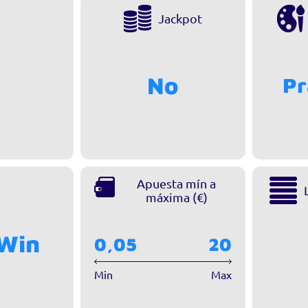
Jackpot
No
Pr
Apuesta mín a
máxima (€)
 Win
0,05
20
Min
Max