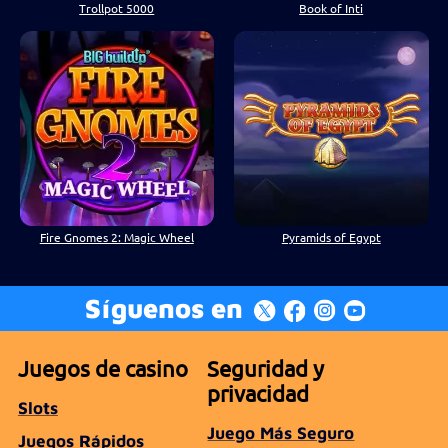
Trollpot 5000
Book of Inti
Fire Gnomes 2: Magic Wheel
Pyramids of Egypt
Síguenos en
Juegos de casino
Seguridad y
privacidad
Slots
Juego Más Seguro
Juegos Rápidos