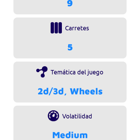
9
Carretes
5
Temática del juego
2d/3d, Wheels
Volatilidad
Medium