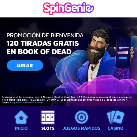
Se abona en el 1er depósito (mín 10€). Juego: Book of Dead. Giro: 0,1€. Requisitos de apuesta 60x las ganancias de
giros gratis (solo slots). Apuesta máx: 10% (mín 0,1€) de las ganancias del giros gratis o 5€ (se aplica la menor).
Sujeto a la
política de bonificaciones.
INICIO
SLOTS
JUEGOS RÁPIDOS
CASINO