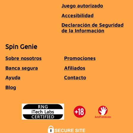
Juego autorizado
Accesibilidad
Declaración de Seguridad
de la Información
Spin Genie
Sobre nosotros
Promociones
Banca segura
Afiliados
Ayuda
Contacto
Blog