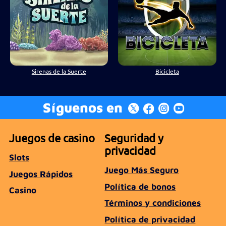
Sirenas de la Suerte
Bicicleta
Síguenos en
Juegos de casino
Seguridad y
privacidad
Slots
Juego Más Seguro
Juegos Rápidos
Política de bonos
Casino
Términos y condiciones
Política de privacidad