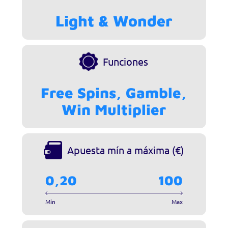
Light & Wonder
Funciones
Free Spins, Gamble,
Win Multiplier
Apuesta mín a máxima (€)
0,20
100
Min
Max