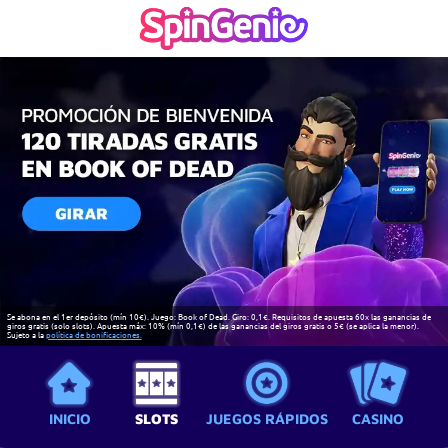
Se abona en el 1er depósito (mín 10€). Juego: Book of Dead. Giro: 0,1€. Requisitos de apuesta 60x las ganancias de
giros gratis (solo slots). Apuesta máx: 10% (mín 0,1€) de las ganancias del giros gratis o 5€ (se aplica la menor).
Sujeto a la
política de bonificaciones.
INICIO
SLOTS
JUEGOS RÁPIDOS
CASINO