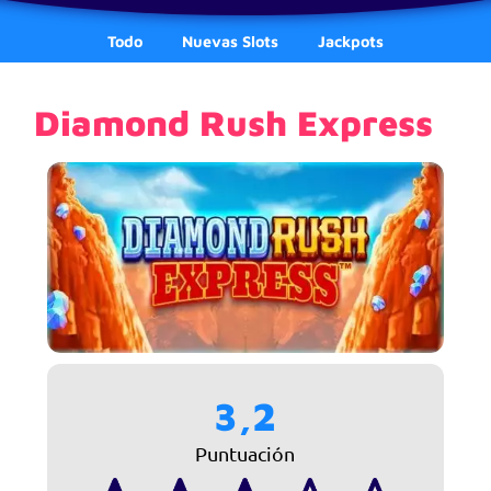
Todo
Nuevas Slots
Jackpots
Diamond Rush Express
3,2
Puntuación