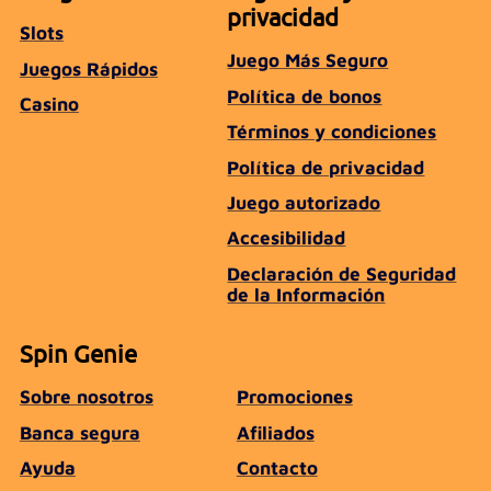
privacidad
Slots
Juego Más Seguro
Juegos Rápidos
Política de bonos
Casino
Términos y condiciones
Política de privacidad
Juego autorizado
Accesibilidad
Declaración de Seguridad
de la Información
Spin Genie
Sobre nosotros
Promociones
Banca segura
Afiliados
Ayuda
Contacto