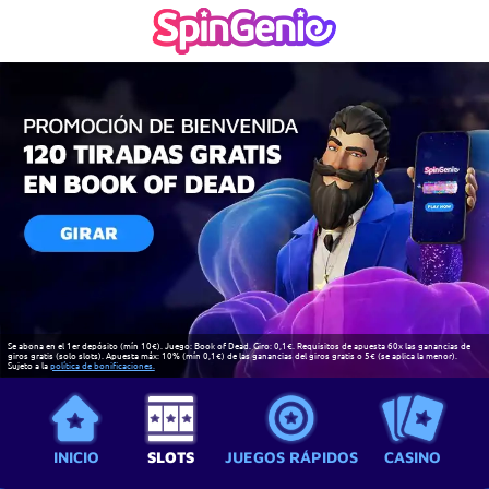
Se abona en el 1er depósito (mín 10€). Juego: Book of Dead. Giro: 0,1€. Requisitos de apuesta 60x las ganancias de
giros gratis (solo slots). Apuesta máx: 10% (mín 0,1€) de las ganancias del giros gratis o 5€ (se aplica la menor).
Sujeto a la
política de bonificaciones.
INICIO
SLOTS
JUEGOS RÁPIDOS
CASINO