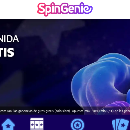
sta 60x las ganancias de giros gratis (solo slots). Apuesta máx: 10% (mín 0,1€) de las ganan