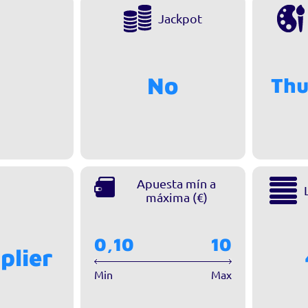
Jackpot
No
Thu
Apuesta mín a
máxima (€)
0,10
10
plier
Min
Max