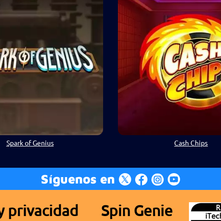
Spark of Genius
Cash Chips
Síguenos en
y privacidad
Spin Genie