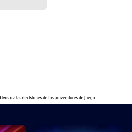
ivos o a las decisiones de los proveedores de juego