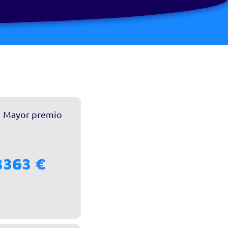
Mayor premio
3363 €