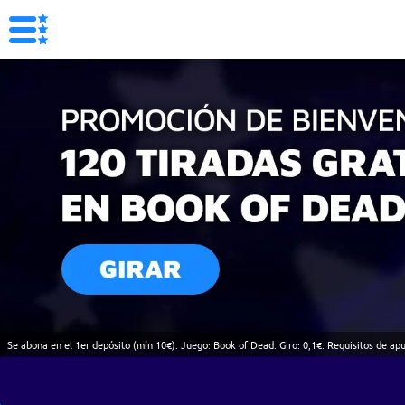
Se abona en el 1er depósito (mín 10€). Juego: Book of Dead. Giro: 0,1€. Requisitos de apue