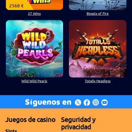
2568 €
27 Wins
Beasts of Fire
Wild Wild Pearls
Totally Headless
Síguenos en
Juegos de casino
Seguridad y
privacidad
Slots