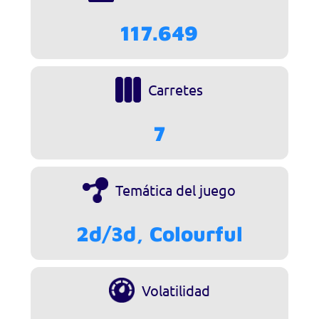
117.649
Carretes
7
Temática del juego
2d/3d, Colourful
Volatilidad