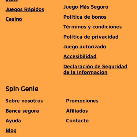
Juego Más Seguro
Juegos Rápidos
Política de bonos
Casino
Términos y condiciones
Política de privacidad
Juego autorizado
Accesibilidad
Declaración de Seguridad
de la Información
Spin Genie
Sobre nosotros
Promociones
Banca segura
Afiliados
Ayuda
Contacto
Blog