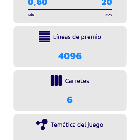
0,60
20
Min
Max
Líneas de premio
4096
Carretes
6
Temática del juego