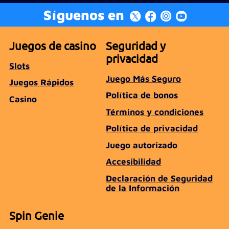
Síguenos en
Juegos de casino
Seguridad y
privacidad
Slots
Juego Más Seguro
Juegos Rápidos
Política de bonos
Casino
Términos y condiciones
Política de privacidad
Juego autorizado
Accesibilidad
Declaración de Seguridad
de la Información
Spin Genie