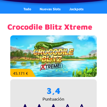
Todo
Nuevas Slots
Jackpots
Crocodile Blitz Xtreme
45.171 €
3,4
Puntuación