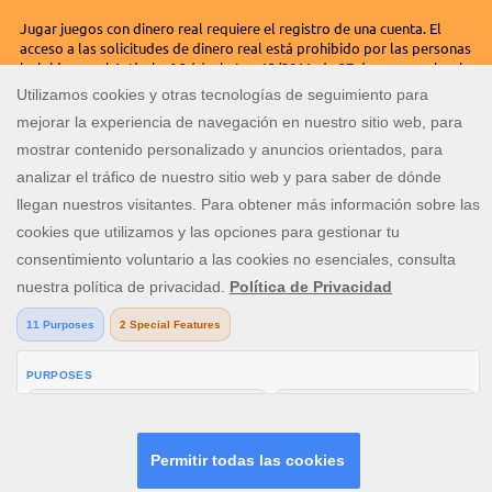
V: 2.16.1 All rights reserved. January 2025