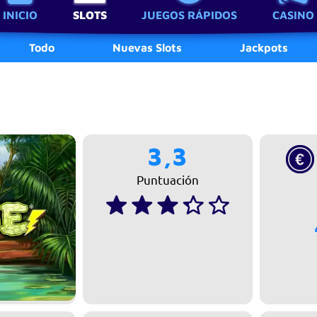
INICIO
SLOTS
JUEGOS RÁPIDOS
CASINO
Todo
Nuevas Slots
Jackpots
3,3
Puntuación