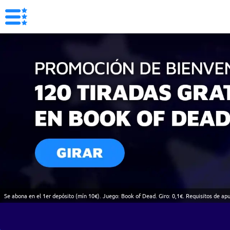
Se abona en el 1er depósito (mín 10€). Juego: Book of Dead. Giro: 0,1€. Requisitos de apue