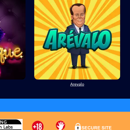
Arevalo