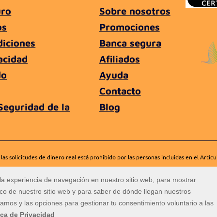
uro
Sobre nosotros
os
Promociones
diciones
Banca segura
vacidad
Afiliados
do
Ayuda
Contacto
Seguridad de la
Blog