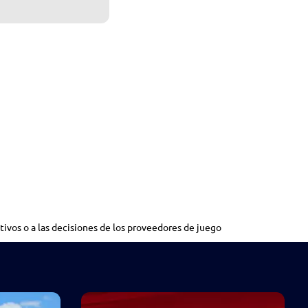
ivos o a las decisiones de los proveedores de juego