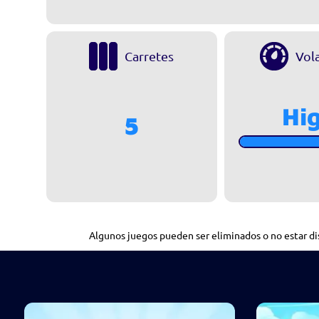
Carretes
Vola
Hi
5
Algunos juegos pueden ser eliminados o no estar di