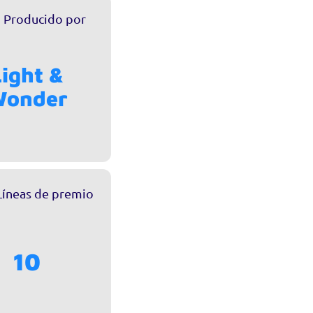
Producido por
Light &
onder
Líneas de premio
10