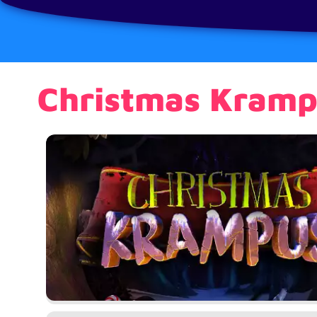
Christmas Kramp