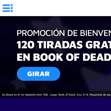
Se abona en el 1er depósito (mín 10€). Juego: Book of Dead. Giro: 0,1€. Requisitos de apue