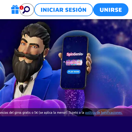
INICIAR SESIÓN
UNIRSE
cias del giros gratis o 5€ (se aplica la menor). Sujeto a la
política de bonificaciones.