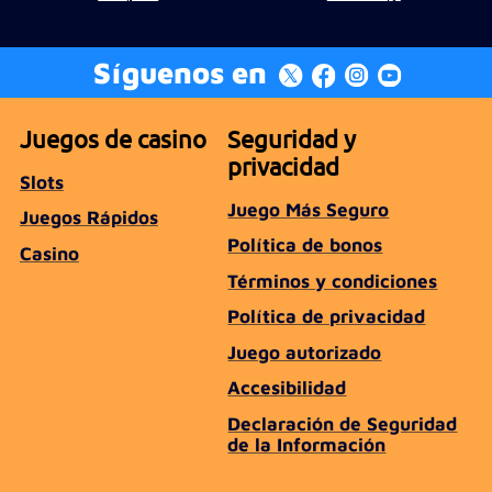
Síguenos en
Juegos de casino
Seguridad y
privacidad
Slots
Juego Más Seguro
Juegos Rápidos
Política de bonos
Casino
Términos y condiciones
Política de privacidad
Juego autorizado
Accesibilidad
Declaración de Seguridad
de la Información