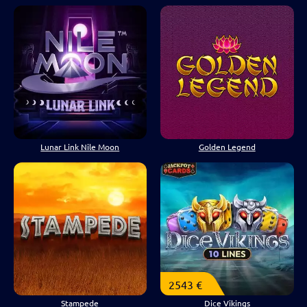
Lunar Link Nile Moon
Golden Legend
2543 €
Stampede
Dice Vikings