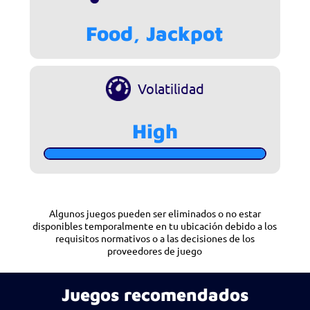
Food, Jackpot
Volatilidad
High
Algunos juegos pueden ser eliminados o no estar
disponibles temporalmente en tu ubicación debido a los
requisitos normativos o a las decisiones de los
proveedores de juego
Juegos recomendados