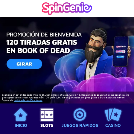
Se abona en el 1er depósito (mín 10€). Juego: Book of Dead. Giro: 0,1€. Requisitos de apuesta 60x las ganancias de
giros gratis (solo slots). Apuesta máx: 10% (mín 0,1€) de las ganancias del giros gratis o 5€ (se aplica la menor).
Sujeto a la
política de bonificaciones.
INICIO
SLOTS
JUEGOS RÁPIDOS
CASINO