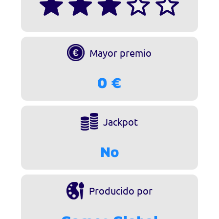
Mayor premio
0 €
Jackpot
No
Producido por