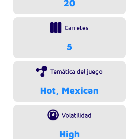
20
Carretes
5
Temática del juego
Hot, Mexican
Volatilidad
High