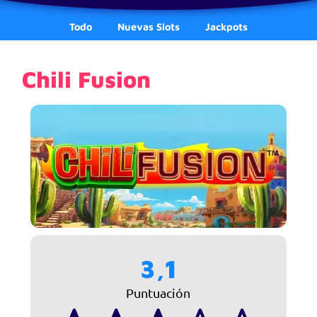
Todo
Nuevas Slots
Jackpots
Chili Fusion
3,1
Puntuación