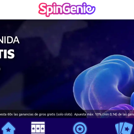
sta 60x las ganancias de giros gratis (solo slots). Apuesta máx: 10% (mín 0,1€) de las ganan