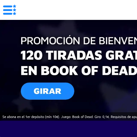
Se abona en el 1er depósito (mín 10€). Juego: Book of Dead. Giro: 0,1€. Requisitos de apue