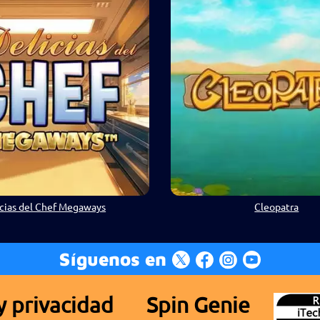
icias del Chef Megaways
Cleopatra
Síguenos en
y privacidad
Spin Genie