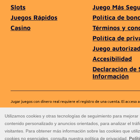
Slots
Juego Más Seg
Juegos Rápidos
Política de bon
Casino
Términos y con
Política de pri
Juego autoriza
Accesibilidad
Declaración de 
Información