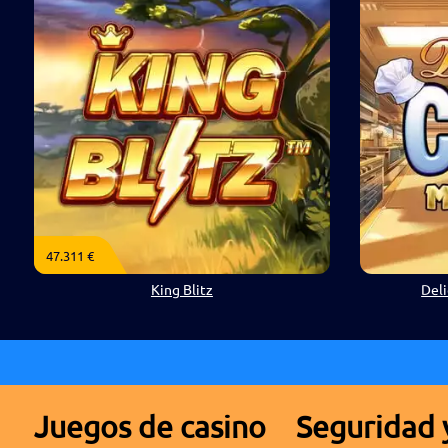
47.311 €
King Blitz
Del
Juegos de casino
Seguridad 