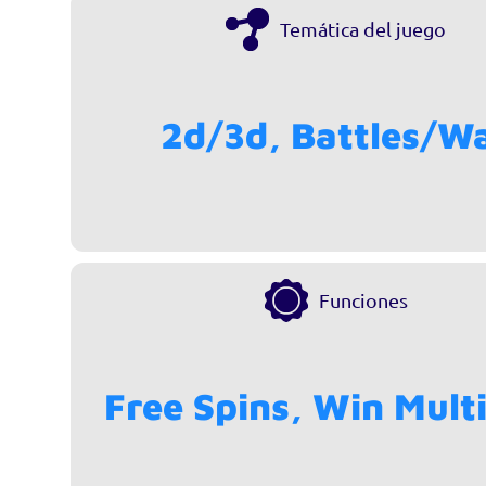
Temática del juego
2d/3d, Battles/W
Funciones
Free Spins, Win Multi