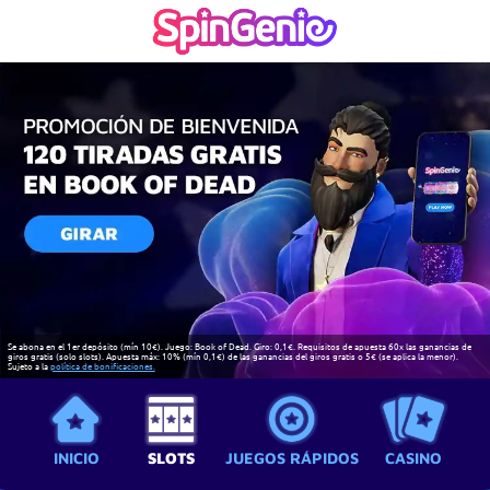
Se abona en el 1er depósito (mín 10€). Juego: Book of Dead. Giro: 0,1€. Requisitos de apuesta 60x las ganancias de
giros gratis (solo slots). Apuesta máx: 10% (mín 0,1€) de las ganancias del giros gratis o 5€ (se aplica la menor).
Sujeto a la
política de bonificaciones.
INICIO
SLOTS
JUEGOS RÁPIDOS
CASINO