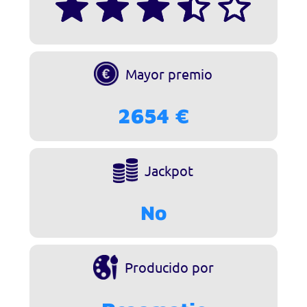
Mayor premio
2654 €
Jackpot
No
Producido por