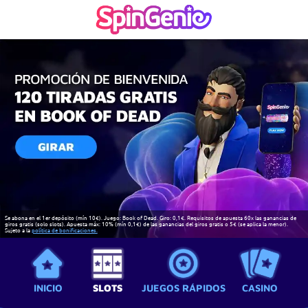
Se abona en el 1er depósito (mín 10€). Juego: Book of Dead. Giro: 0,1€. Requisitos de apuesta 60x las ganancias de
giros gratis (solo slots). Apuesta máx: 10% (mín 0,1€) de las ganancias del giros gratis o 5€ (se aplica la menor).
Sujeto a la
política de bonificaciones.
INICIO
SLOTS
JUEGOS RÁPIDOS
CASINO