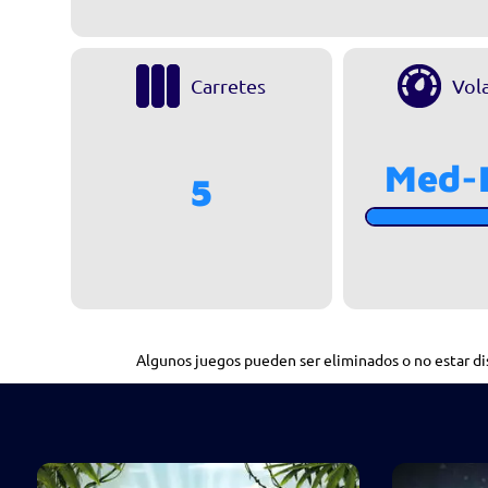
Carretes
Vola
Med-
5
Algunos juegos pueden ser eliminados o no estar di