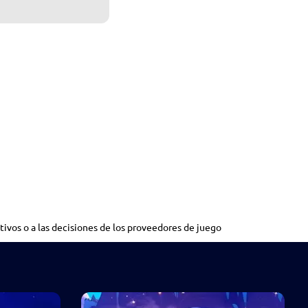
ivos o a las decisiones de los proveedores de juego