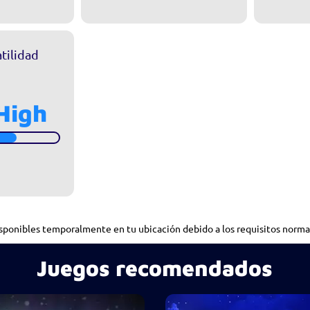
tilidad
High
sponibles temporalmente en tu ubicación debido a los requisitos normat
Juegos recomendados