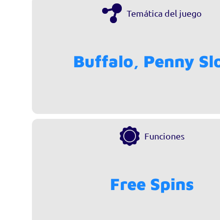
Temática del juego
Buffalo, Penny Sl
Funciones
Free Spins