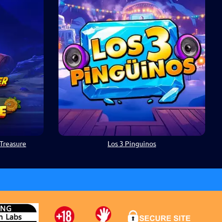
Treasure
Los 3 Pinguinos