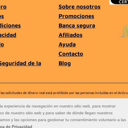
uro
Sobre nosotros
os
Promociones
diciones
Banca segura
vacidad
Afiliados
do
Ayuda
Contacto
Seguridad de la
Blog