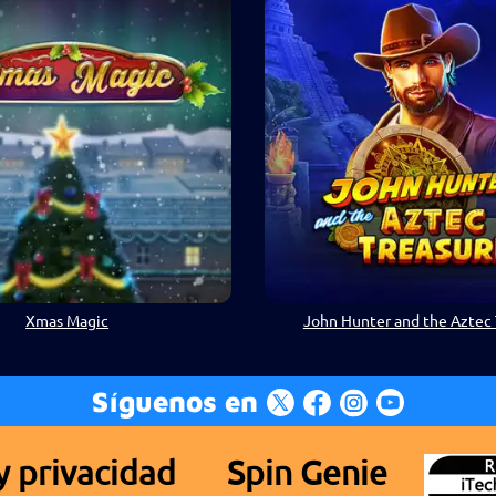
Xmas Magic
John Hunter and the Aztec 
Síguenos en
y privacidad
Spin Genie