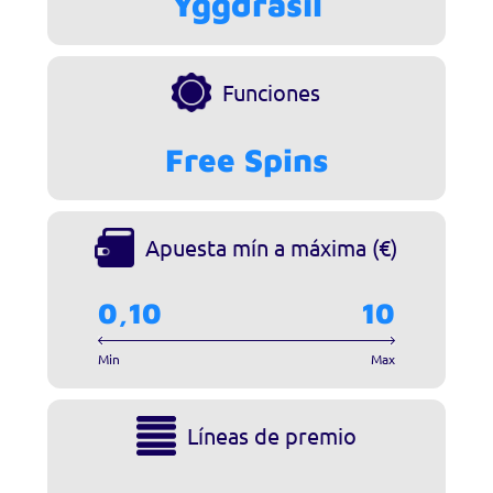
Yggdrasil
Funciones
Free Spins
Apuesta mín a máxima (€)
0,10
10
Min
Max
Líneas de premio