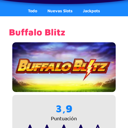
Todo
Nuevas Slots
Jackpots
Buffalo Blitz
3,9
Puntuación