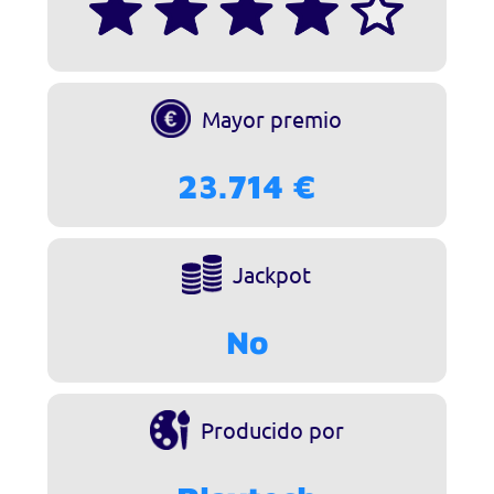
Mayor premio
23.714 €
Jackpot
No
Producido por