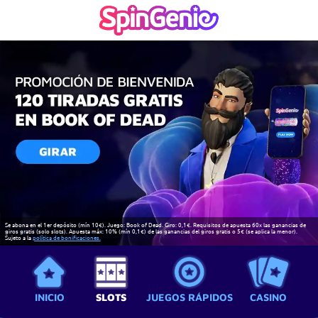
Se abona en el 1er depósito (mín 10€). Juego: Book of Dead. Giro: 0,1€. Requisitos de apuesta 60x las ganancias de
giros gratis (solo slots). Apuesta máx: 10% (mín 0,1€) de las ganancias del giros gratis o 5€ (se aplica la menor).
Sujeto a la
política de bonificaciones.
INICIO
SLOTS
JUEGOS RÁPIDOS
CASINO