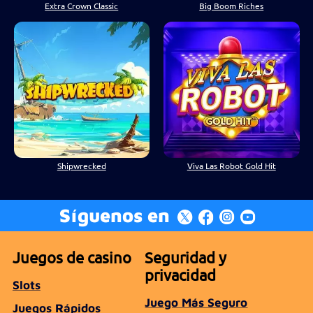
Extra Crown Classic
Big Boom Riches
Shipwrecked
Viva Las Robot Gold Hit
Síguenos en
Juegos de casino
Seguridad y
privacidad
Slots
Juego Más Seguro
Juegos Rápidos