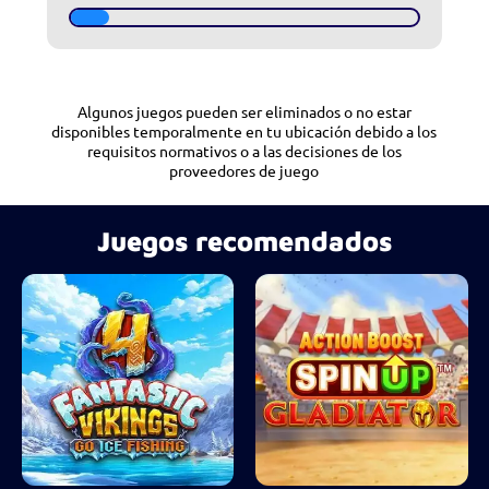
Algunos juegos pueden ser eliminados o no estar
disponibles temporalmente en tu ubicación debido a los
requisitos normativos o a las decisiones de los
proveedores de juego
Juegos recomendados