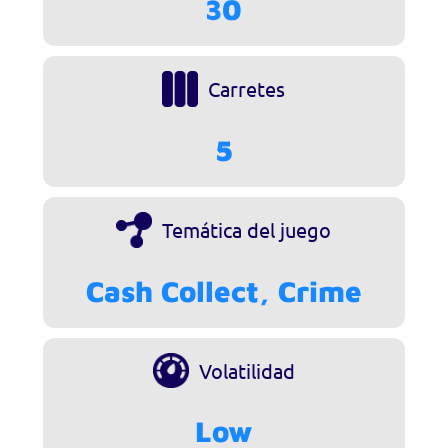
30
Carretes
5
Temática del juego
Cash Collect, Crime
Volatilidad
Low