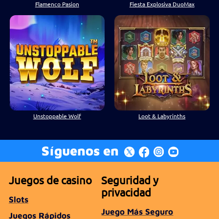
Flamenco Pasion
Fiesta Explosiva DuoMax
Unstoppable Wolf
Loot & Labyrinths
Síguenos en
Juegos de casino
Seguridad y
privacidad
Slots
Juego Más Seguro
Juegos Rápidos