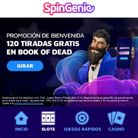
Se abona en el 1er depósito (mín 10€). Juego: Book of Dead. Giro: 0,1€. Requisitos de apuesta 60x las ganancias de
giros gratis (solo slots). Apuesta máx: 10% (mín 0,1€) de las ganancias del giros gratis o 5€ (se aplica la menor).
Sujeto a la
política de bonificaciones.
INICIO
SLOTS
JUEGOS RÁPIDOS
CASINO