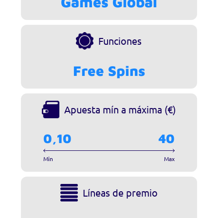
Games Global
Funciones
Free Spins
Apuesta mín a máxima (€)
0,10
40
Min
Max
Líneas de premio