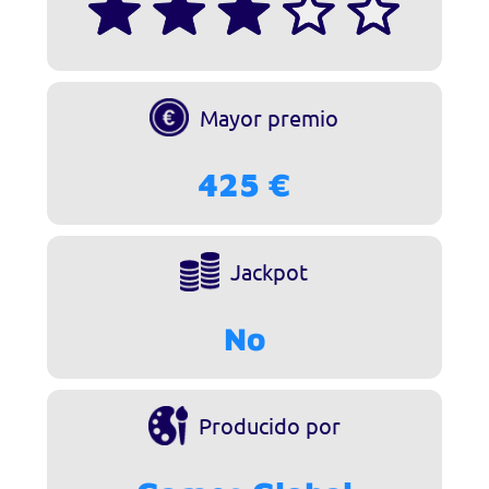
Mayor premio
425 €
Jackpot
No
Producido por