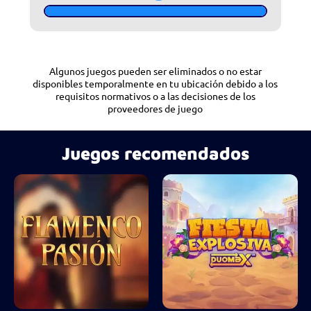
Algunos juegos pueden ser eliminados o no estar
disponibles temporalmente en tu ubicación debido a los
requisitos normativos o a las decisiones de los
proveedores de juego
Juegos recomendados