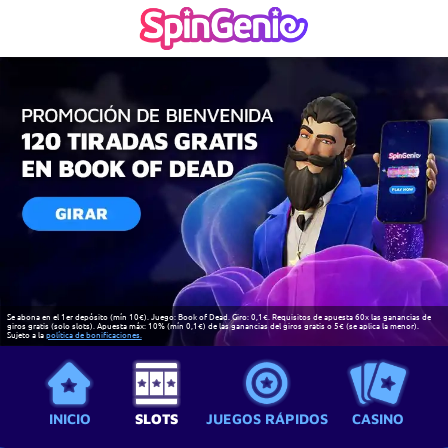
Se abona en el 1er depósito (mín 10€). Juego: Book of Dead. Giro: 0,1€. Requisitos de apuesta 60x las ganancias de
giros gratis (solo slots). Apuesta máx: 10% (mín 0,1€) de las ganancias del giros gratis o 5€ (se aplica la menor).
Sujeto a la
política de bonificaciones.
INICIO
SLOTS
JUEGOS RÁPIDOS
CASINO