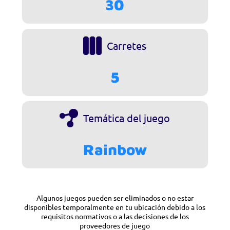
30
Carretes
5
Temática del juego
Rainbow
Algunos juegos pueden ser eliminados o no estar
disponibles temporalmente en tu ubicación debido a los
requisitos normativos o a las decisiones de los
proveedores de juego