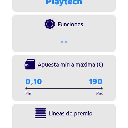
Playtech
Funciones
--
Apuesta mín a máxima (€)
0,10
190
Min
Max
Líneas de premio