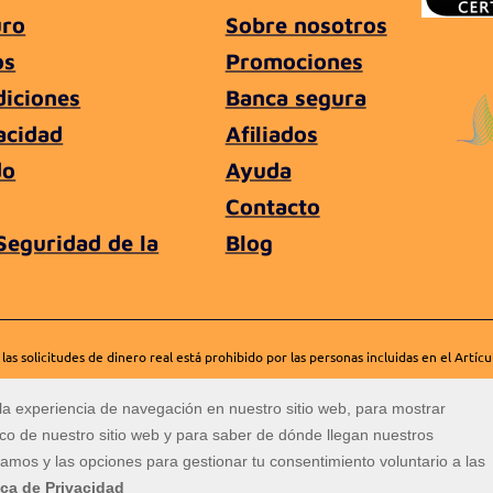
uro
Sobre nosotros
os
Promociones
diciones
Banca segura
vacidad
Afiliados
do
Ayuda
Contacto
Seguridad de la
Blog