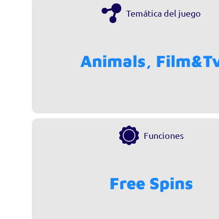
Temática del juego
Animals, Film&T
Funciones
Free Spins