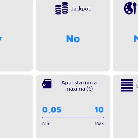
Jackpot
v
No
Apuesta mín a
máxima (€)
0,05
10
Min
Max