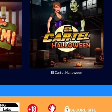
El Cartel Halloween