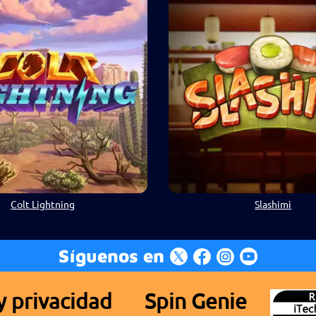
Colt Lightning
Slashimi
Síguenos en
y privacidad
Spin Genie