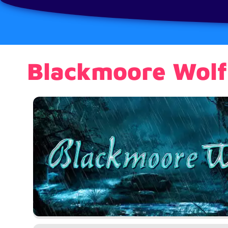
Blackmoore Wolf