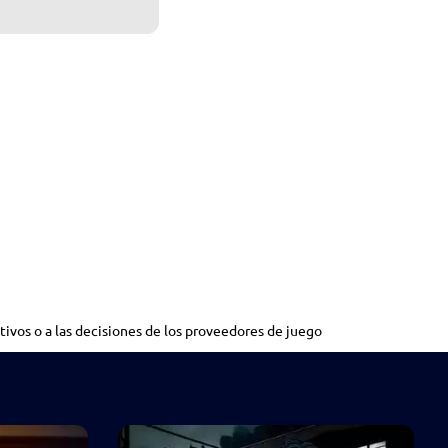
ivos o a las decisiones de los proveedores de juego