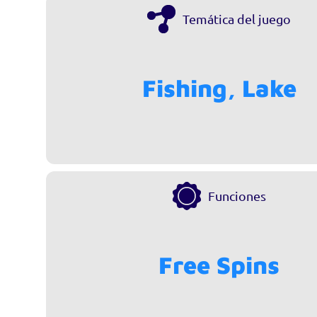
Temática del juego
Fishing, Lake
Funciones
Free Spins