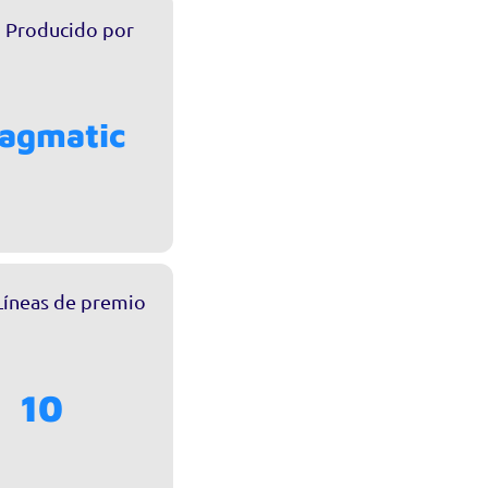
Producido por
agmatic
Líneas de premio
10