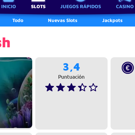
INICIO
SLOTS
JUEGOS RÁPIDOS
CASINO
Todo
Nuevas Slots
Jackpots
sh
3,4
Puntuación