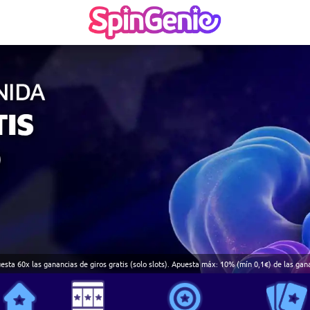
sta 60x las ganancias de giros gratis (solo slots). Apuesta máx: 10% (mín 0,1€) de las ganan