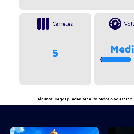
Carretes
Vola
Med
5
Algunos juegos pueden ser eliminados o no estar di