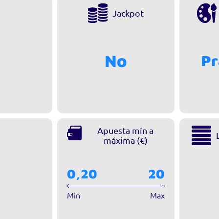
Jackpot
No
Pr
Apuesta mín a
máxima (€)
0,20
20
Min
Max