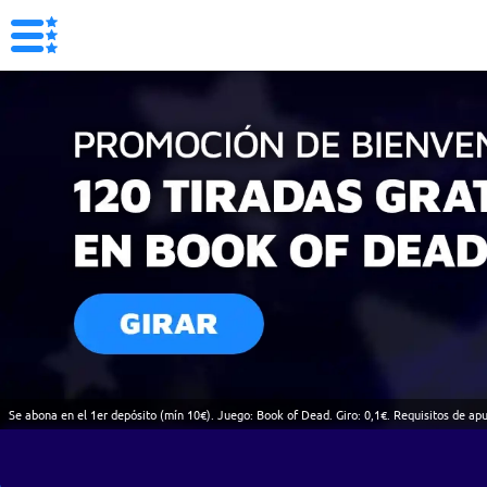
Se abona en el 1er depósito (mín 10€). Juego: Book of Dead. Giro: 0,1€. Requisitos de apue