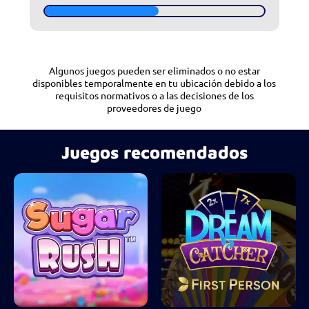
Algunos juegos pueden ser eliminados o no estar
disponibles temporalmente en tu ubicación debido a los
requisitos normativos o a las decisiones de los
proveedores de juego
Juegos recomendados