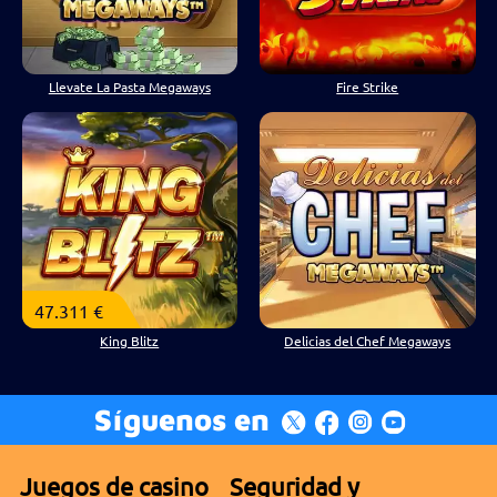
Llevate La Pasta Megaways
Fire Strike
47.311 €
King Blitz
Delicias del Chef Megaways
Síguenos en
Juegos de casino
Seguridad y