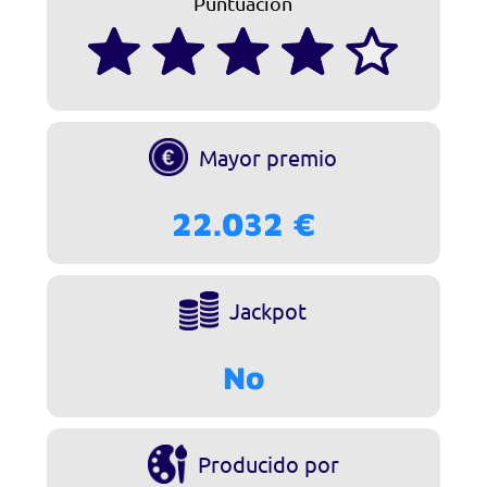
Puntuación
Mayor premio
22.032 €
Jackpot
No
Producido por