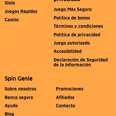
Slots
Juego Más Seguro
Juegos Rápidos
Política de bonos
Casino
Términos y condiciones
Política de privacidad
Juego autorizado
Accesibilidad
Declaración de Seguridad
de la Información
Spin Genie
Sobre nosotros
Promociones
Banca segura
Afiliados
Ayuda
Contacto
Blog