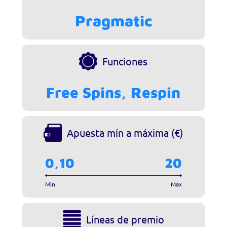
Pragmatic
Funciones
Free Spins, Respin
Apuesta mín a máxima (€)
0,10
20
Min
Max
Líneas de premio