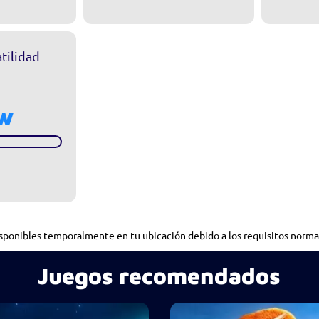
tilidad
w
sponibles temporalmente en tu ubicación debido a los requisitos normat
Juegos recomendados