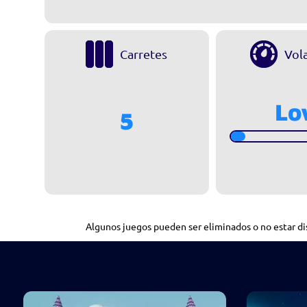
Carretes
Vola
Lo
5
Algunos juegos pueden ser eliminados o no estar di