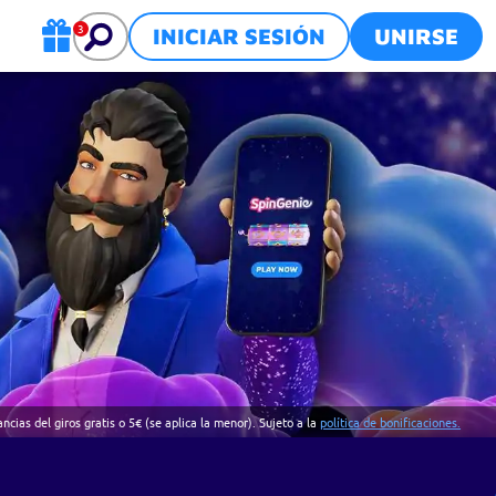
INICIAR SESIÓN
UNIRSE
cias del giros gratis o 5€ (se aplica la menor). Sujeto a la
política de bonificaciones.