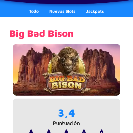
Todo
Nuevas Slots
Jackpots
Big Bad Bison
3,4
Puntuación