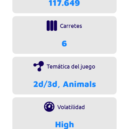
117.649
Carretes
6
Temática del juego
2d/3d, Animals
Volatilidad
High