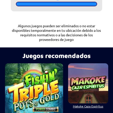
Algunos juegos pueden ser eliminados o no estar
disponibles temporalmente en tu ubicación debido a los
requisitos normativos o a las decisiones de los
proveedores de juego
Juegos recomendados
Makoke Caza Espiritus