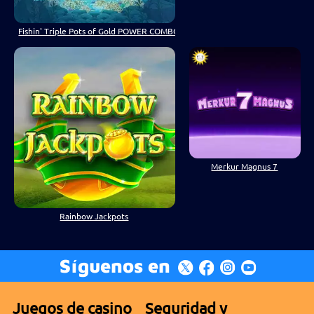
Fishin' Triple Pots of Gold POWER COMBO
Merkur Magnus 7
Rainbow Jackpots
Síguenos en
Juegos de casino
Seguridad y