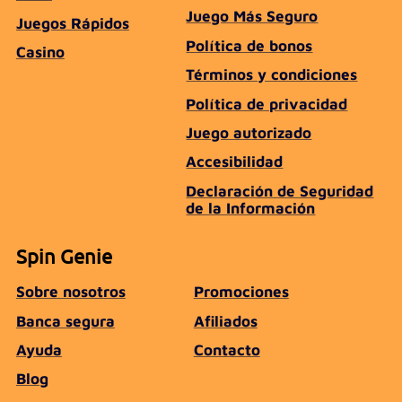
Juego Más Seguro
Juegos Rápidos
Política de bonos
Casino
Términos y condiciones
Política de privacidad
Juego autorizado
Accesibilidad
Declaración de Seguridad
de la Información
Spin Genie
Sobre nosotros
Promociones
Banca segura
Afiliados
Ayuda
Contacto
Blog