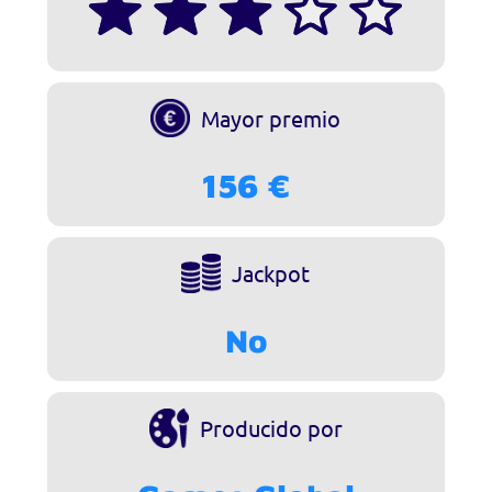
Mayor premio
156 €
Jackpot
No
Producido por