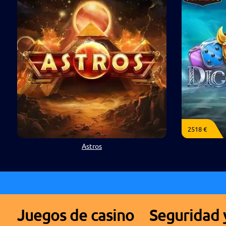
2518 €
Astros
Juegos de casino
Seguridad 