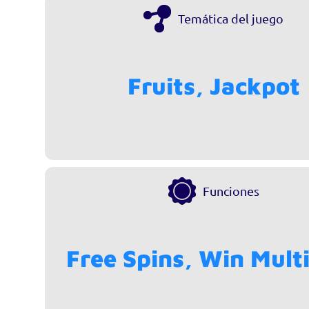
Temática del juego
Fruits, Jackpot
Funciones
Free Spins, Win Multi