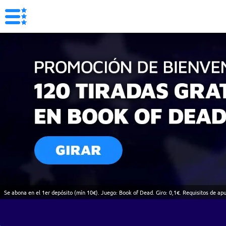
Se abona en el 1er depósito (mín 10€). Juego: Book of Dead. Giro: 0,1€. Requisitos de apue