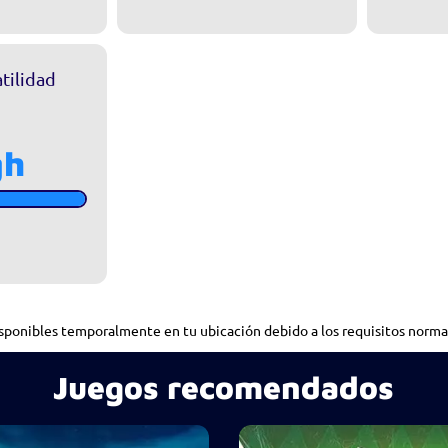
tilidad
gh
sponibles temporalmente en tu ubicación debido a los requisitos normat
Juegos recomendados