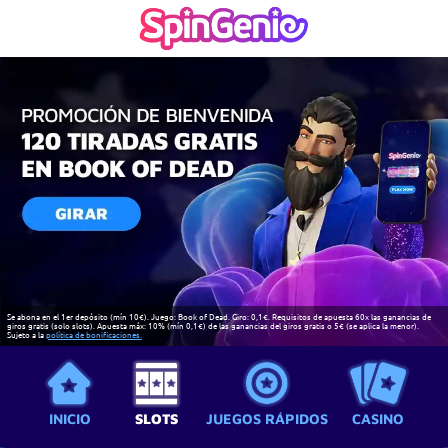
Se abona en el 1er depósito (mín 10€). Juego: Book of Dead. Giro: 0,1€. Requisitos de apuesta 60x las ganancias de
giros gratis (solo slots). Apuesta máx: 10% (mín 0,1€) de las ganancias del giros gratis o 5€ (se aplica la menor).
Sujeto a la
política de bonificaciones.
INICIO
SLOTS
JUEGOS RÁPIDOS
CASINO