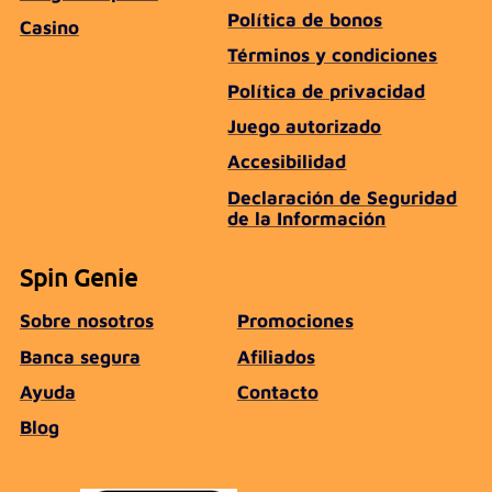
Política de bonos
Casino
Términos y condiciones
Política de privacidad
Juego autorizado
Accesibilidad
Declaración de Seguridad
de la Información
Spin Genie
Sobre nosotros
Promociones
Banca segura
Afiliados
Ayuda
Contacto
Blog