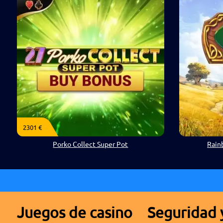
2301 €
Porko Collect Super Pot
Rain
Juegos de casino
Seguridad 