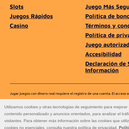
Slots
Juego Más Seg
Juegos Rápidos
Política de bon
Casino
Términos y con
Política de pri
Juego autoriza
Accesibilidad
Declaración de 
Información