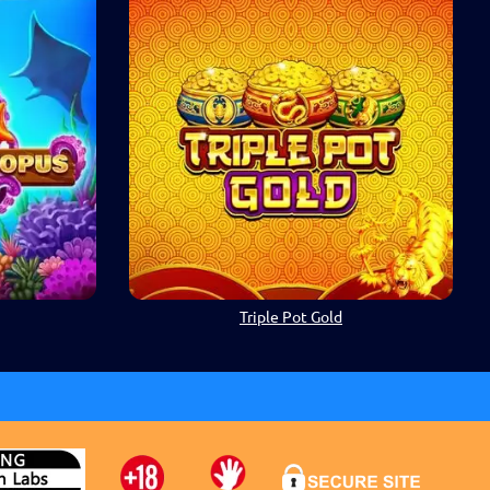
Triple Pot Gold