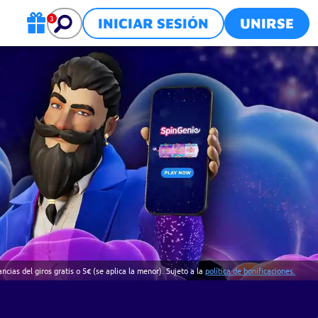
INICIAR SESIÓN
UNIRSE
cias del giros gratis o 5€ (se aplica la menor). Sujeto a la
política de bonificaciones.