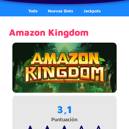
Todo
Nuevas Slots
Jackpots
Amazon Kingdom
3,1
Puntuación