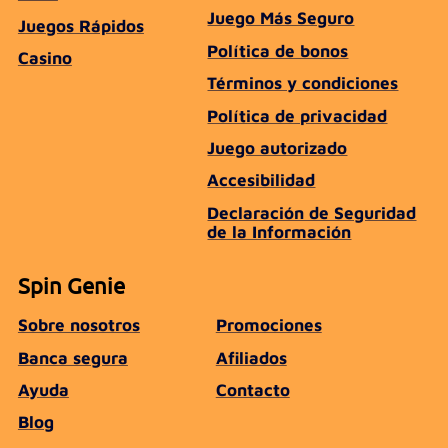
Juego Más Seguro
Juegos Rápidos
Política de bonos
Casino
Términos y condiciones
Política de privacidad
Juego autorizado
Accesibilidad
Declaración de Seguridad
de la Información
Spin Genie
Sobre nosotros
Promociones
Banca segura
Afiliados
Ayuda
Contacto
Blog