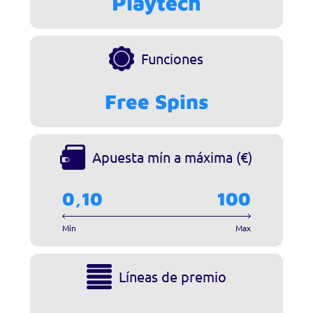
Playtech
Funciones
Free Spins
Apuesta mín a máxima (€)
0,10
100
Min
Max
Líneas de premio